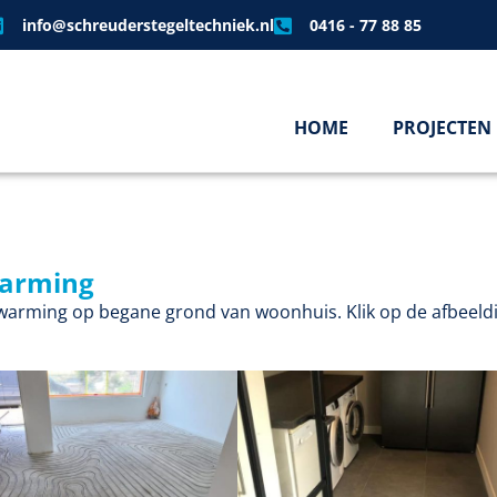
info@schreuderstegeltechniek.nl
0416 - 77 88 85
HOME
PROJECTEN
warming
warming op begane grond van woonhuis. Klik op de afbeeld