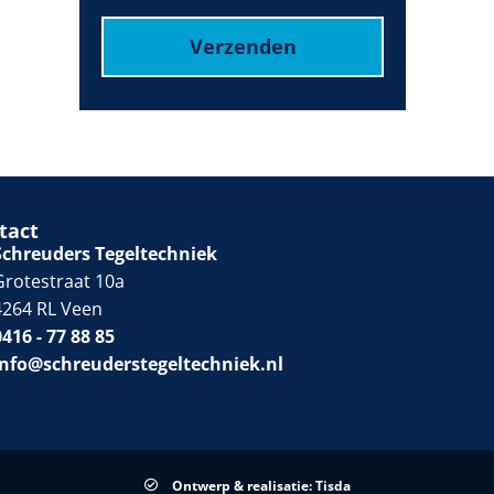
Verzenden
tact
Schreuders Tegeltechniek
Grotestraat 10a
4264 RL Veen
0416 - 77 88 85
info@schreuderstegeltechniek.nl
Ontwerp & realisatie: Tisda