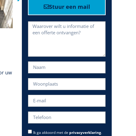
Stuur een mail
oor uw
Ik ga akkoord met de
privacyverklaring
.