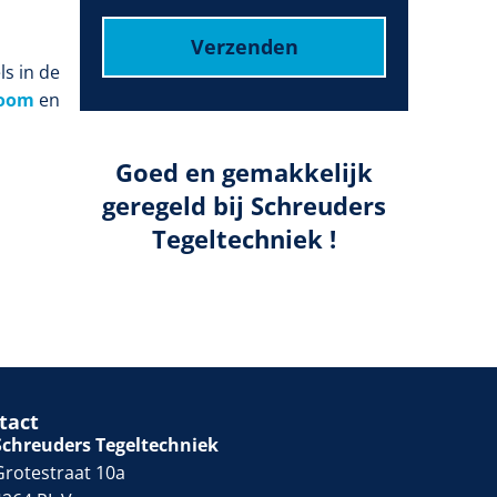
Verzenden
ls in de
oom
en
Goed en gemakkelijk
geregeld bij Schreuders
Tegeltechniek !
tact
Schreuders Tegeltechniek
Grotestraat 10a