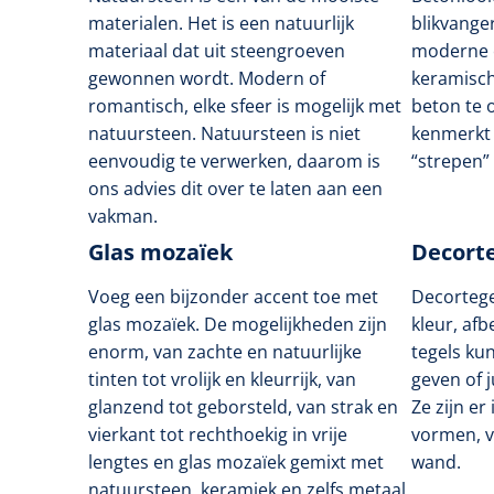
materialen. Het is een natuurlijk
blikvange
materiaal dat uit steengroeven
moderne e
gewonnen wordt. Modern of
keramische
romantisch, elke sfeer is mogelijk met
beton te 
natuursteen. Natuursteen is niet
kenmerkt 
eenvoudig te verwerken, daarom is
“strepen” 
ons advies dit over te laten aan een
vakman.
Glas mozaïek
Decort
Voeg een bijzonder accent toe met
Decortegel
glas mozaïek. De mogelijkheden zijn
kleur, afb
enorm, van zachte en natuurlijke
tegels ku
tinten tot vrolijk en kleurrijk, van
geven of 
glanzend tot geborsteld, van strak en
Ze zijn er
vierkant tot rechthoekig in vrije
vormen, v
lengtes en glas mozaïek gemixt met
wand.
natuursteen, keramiek en zelfs metaal.