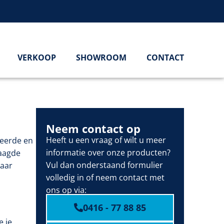
VERKOOP
SHOWROOM
CONTACT
Neem contact op
Heeft u een vraag of wilt u meer
ceerde en
informatie over onze producten?
zaagde
Vul dan onderstaand formulier
kaar
volledig in of neem contact met
ons op via:
0416 - 77 88 85
e je