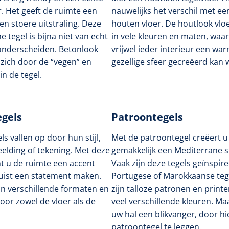
r. Het geeft de ruimte een
nauwelijks het verschil met ee
n stoere uitstraling. Deze
houten vloer. De houtlook vloe
 tegel is bijna niet van echt
in vele kleuren en maten, waa
onderscheiden. Betonlook
vrijwel ieder interieur een wa
zich door de “vegen” en
gezellige sfeer gecreëerd kan
in de tegel.
egels
Patroontegels
s vallen op door hun stijl,
Met de patroontegel creëert u
eelding of tekening. Met deze
gemakkelijk een Mediterrane s
nt u de ruimte een accent
Vaak zijn deze tegels geïnspir
juist een statement maken.
Portugese of Marokkaanse tege
 in verschillende formaten en
zijn talloze patronen en printe
oor zowel de vloer als de
veel verschillende kleuren. Ma
uw hal een blikvanger, door hi
patroontegel te leggen.