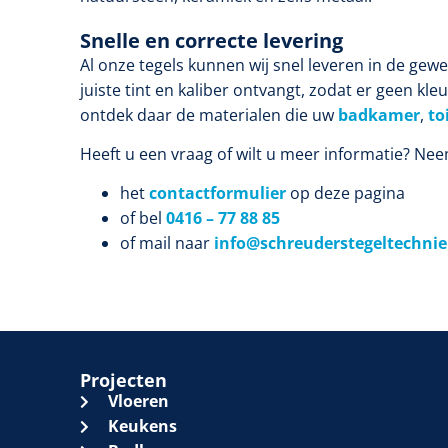
Snelle en correcte levering
Al onze tegels kunnen wij snel leveren in de gewe
juiste tint en kaliber ontvangt, zodat er geen kl
ontdek daar de materialen die uw
badkamer
,
to
Heeft u een vraag of wilt u meer informatie? Ne
het
contactformulier
op deze pagina
of bel
0416 – 77 88 85
of mail naar
info@schreuderstegeltechnie
Projecten
Vloeren
Keukens