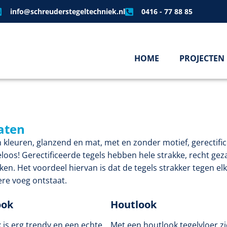
info@schreuderstegeltechniek.nl
0416 - 77 88 85
HOME
PROJECTEN
aten
en kleuren, glanzend en mat, met en zonder motief, gerectifi
deloos! Gerectificeerde tegels hebben hele strakke, recht ge
n. Het voordeel hiervan is dat de tegels strakker tegen el
re voeg ontstaat.
ook
Houtlook
 is erg trendy en een echte
Met een houtlook tegelvloer zi