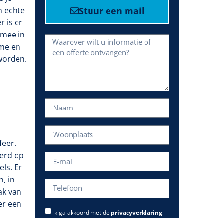
n echte
Stuur een mail
r is er
rmee in
rme en
 worden.
feer.
eerd op
ls. Er
n, in
ak van
er een
Ik ga akkoord met de
privacyverklaring
.