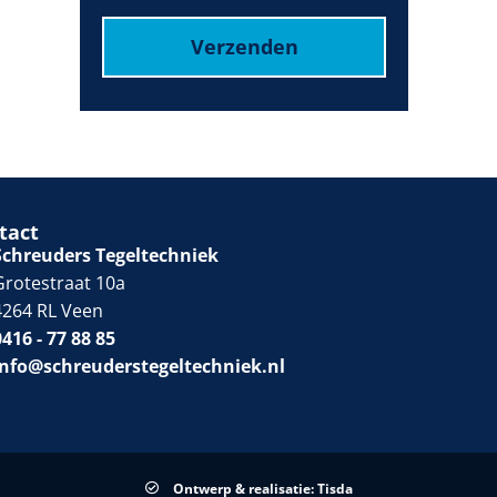
Verzenden
tact
Schreuders Tegeltechniek
Grotestraat 10a
4264 RL Veen
0416 - 77 88 85
info@schreuderstegeltechniek.nl
Ontwerp & realisatie: Tisda