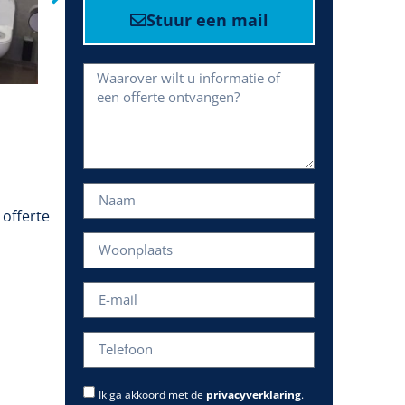
Stuur een mail
 offerte
Ik ga akkoord met de
privacyverklaring
.