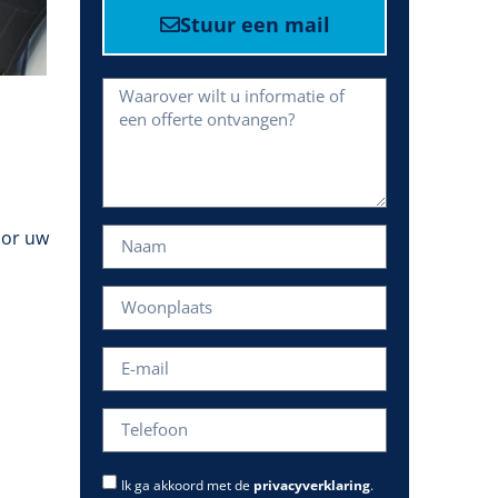
Stuur een mail
oor uw
Ik ga akkoord met de
privacyverklaring
.