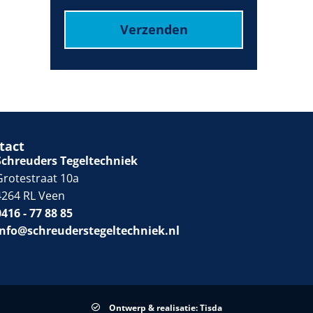
Verzenden
tact
Schreuders Tegeltechniek
Grotestraat 10a
4264 RL Veen
0416 - 77 88 85
info@schreuderstegeltechniek.nl
Ontwerp & realisatie: Tisda