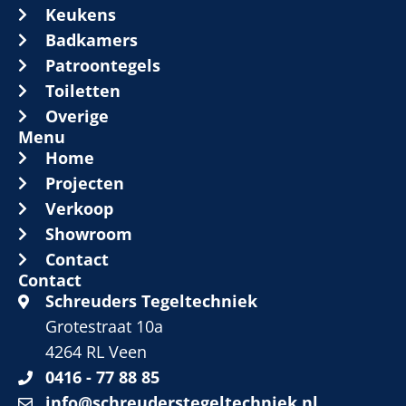
Keukens
Badkamers
Patroontegels
Toiletten
Overige
Menu
Home
Projecten
Verkoop
Showroom
Contact
Contact
Schreuders Tegeltechniek
Grotestraat 10a
4264 RL Veen
0416 - 77 88 85
info@schreuderstegeltechniek.nl