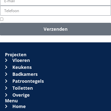
Ik ga akkoord met de
privacyverklaring
.
Verzenden
Projecten
Vloeren
Keukens
Badkamers
Patroontegels
Toiletten
Overige
Menu
Home